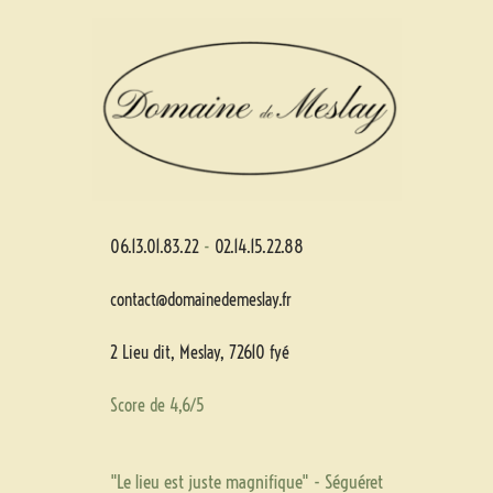
Aller
Main
au
Menu
contenu
06.13.01.83.22
-
02.14.15.22.88
contact@domainedemeslay.fr
2 Lieu dit, Meslay, 72610 fyé
Score de 4,6/5
"Le lieu est juste magnifique" - Séguéret